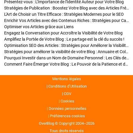
Présentez-vous : L'Importance de l'Identité Auteur pour Votre Blog
Stratégies de Publication : Boostez Votre Blog avec des Articles Fréquents et Exclusifs
L'Art de Choisir un Titre Efficace : Stratégies Modernes pour le SEO
Enrichir Vos Articles avec des Contenus Riches : Stratégies pour Captiver et Optimiser
Optimiser vos Articles grâce aux Liens
Engagez la Conversation pour Accroître la Visibilité de Votre Blog
Amplifiez la Portée de Votre Blog : Le partage est la clé du succès !
Optimisation SEO des Articles : Stratégies pour Améliorer la Visibilité de Votre Blog
Stratégies pour améliorer la visibilité de votre Blog : Annuaire et Collaborations
Pourquoi Investir dans un Nom de Domaine Personnel : Les Clés de la Réussite de Votre Blog
Comment Faire Émerger Votre Blog : Le Pouvoir de la Patience et de la Persévérance
Mentions légales
Conditions d’Utilisation
CGV
Cookies
Données personnelles
Préférences cookies
OverBlog © Copyright 2004--2026
Tous droits réservés