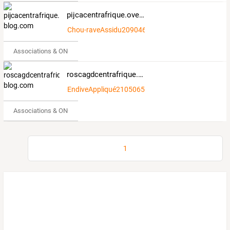
pijcacentrafrique.over-blog.com
Chou-raveAssidu2090464
Associations & ONG
roscagdcentrafrique.over-blog.com
EndiveAppliqué2105065
Associations & ONG
1