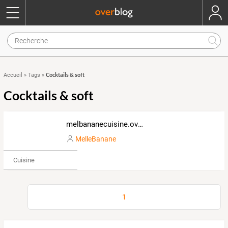
Cocktails & soft
Accueil
»
Tags
»
Cocktails & soft
melbananecuisine.over-blog.com
MelleBanane
Cuisine
1