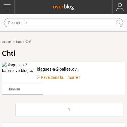
Chti
Accueil
»
Tags
»
Chti
blagues-a-2-balles.overblog.com
Pavé dans la... marre !
Humour
1