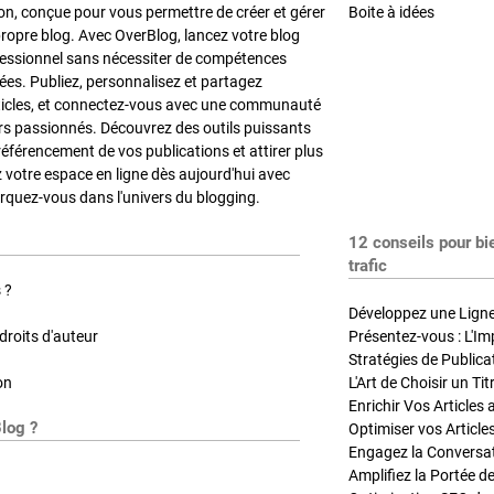
on, conçue pour vous permettre de créer et gérer
Boite à idées
propre blog. Avec OverBlog, lancez votre blog
fessionnel sans nécessiter de compétences
es. Publiez, personnalisez et partagez
ticles, et connectez-vous avec une communauté
rs passionnés. Découvrez des outils puissants
référencement de vos publications et attirer plus
z votre espace en ligne dès aujourd'hui avec
quez-vous dans l'univers du blogging.
12 conseils pour bi
trafic
 ?
Développez une Ligne 
roits d'auteur
Présentez-vous : L'Im
on
L'Art de Choisir un Ti
Blog ?
Optimiser vos Article
Engagez la Conversati
Amplifiez la Portée de