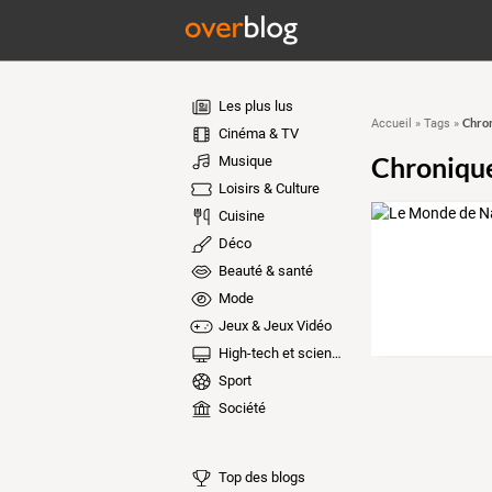
Les plus lus
Chron
Accueil
»
Tags
»
Cinéma & TV
Chronique
Musique
Loisirs & Culture
Cuisine
Déco
Beauté & santé
Mode
Jeux & Jeux Vidéo
High-tech et sciences
Sport
Société
Top des blogs