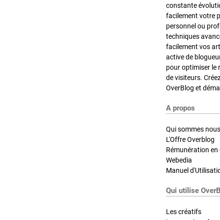
constante évoluti
facilement votre 
personnel ou pro
techniques avancé
facilement vos ar
active de blogueu
pour optimiser le 
de visiteurs. Crée
OverBlog et démar
A propos
Qui sommes nous
L'Offre Overblog
Rémunération en d
Webedia
Manuel d'Utilisati
Qui utilise Over
Les créatifs