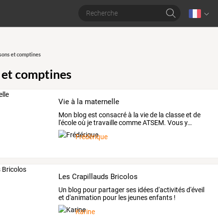
ons et comptines
et comptines
Vie à la maternelle
Mon
blog
est
consacré
à
la
vie
de
la
classe
et
de
l'école
où
je
travaille
comme
ATSEM.
Vous
y
…
Frédérique
Les Crapillauds Bricolos
Un blog pour partager ses idées d'activités d'éveil
et d'animation pour les jeunes enfants !
Karine