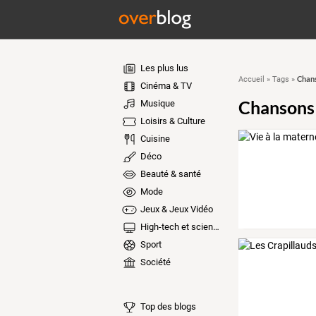
Les plus lus
Chans
Accueil
»
Tags
»
Cinéma & TV
Chansons 
Musique
Loisirs & Culture
Cuisine
Déco
Beauté & santé
Mode
Jeux & Jeux Vidéo
High-tech et sciences
Sport
Société
Top des blogs