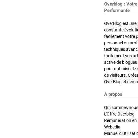
Overblog : Votre
Performante
OverBlog est une 
constante évoluti
facilement votre 
personnel ou pro
techniques avancé
facilement vos ar
active de blogueu
pour optimiser le 
de visiteurs. Crée
OverBlog et démar
A propos
Qui sommes nous
L'Offre Overblog
Rémunération en d
Webedia
Manuel d'Utilisati