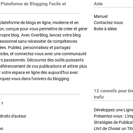
 Plateforme de Blogging Facile et
Aide
Manuel
plateforme de blogs en ligne, moderne et en
Contactez nous
on, conçue pour vous permettre de créer et gérer
Boite à idées
propre blog. Avec OverBlog, lancez votre blog
fessionnel sans nécessiter de compétences
es. Publiez, personnalisez et partagez
ticles, et connectez-vous avec une communauté
rs passionnés. Découvrez des outils puissants
référencement de vos publications et attirer plus
z votre espace en ligne dès aujourd'hui avec
quez-vous dans l'univers du blogging.
12 conseils pour bi
trafic
 ?
Développez une Ligne 
roits d'auteur
Présentez-vous : L'Im
on
L'Art de Choisir un Ti