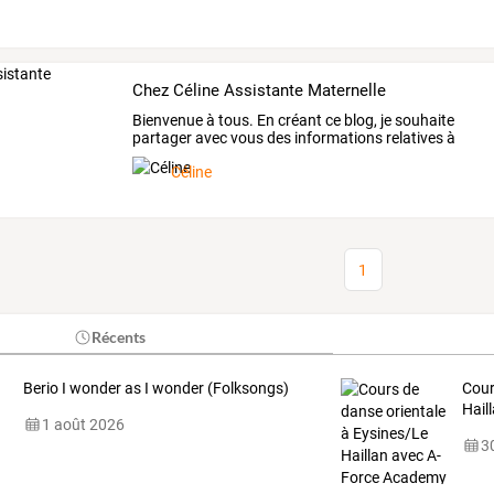
Chez Céline Assistante Maternelle
Bienvenue
à
tous.
En
créant
ce
blog,
je
souhaite
partager
avec
vous
des
informations
relatives
à
mon
…
Céline
1
Récents
Berio I wonder as I wonder (Folksongs)
Cour
Hail
1 août 2026
30