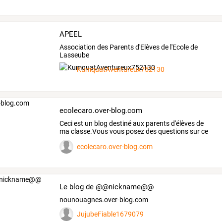
APEEL
Association des Parents d'Elèves de l'Ecole de
Lasseube
KumquatAventureux752130
ecolecaro.over-blog.com
Ceci
est
un
blog
destiné
aux
parents
d'élèves
de
ma
classe.Vous
vous
posez
des
questions
sur
ce
qui
se
…
ecolecaro.over-blog.com
Le blog de @@nickname@@
nounouagnes.over-blog.com
JujubeFiable1679079