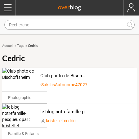
Cedric
Accueil
»
Tags
»
Cedric
Club photo de Bischoffsheim
SalsifisAutonome47027
Photographie
le blog notrefamille-pecqueux par : kristell et c&eacute;dric
kristell et cedric
Famille & Enfants