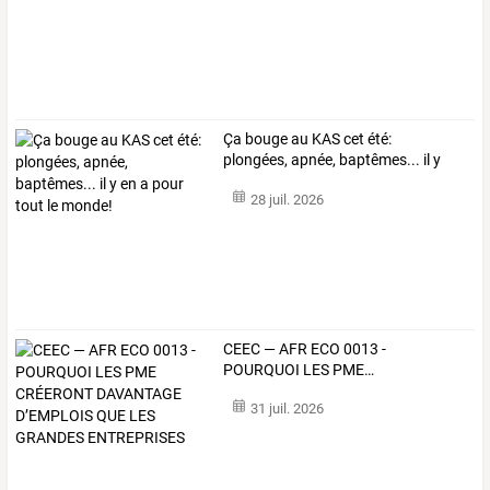
Ça
bouge
au
KAS
cet
été:
plongées,
apnée,
baptêmes...
il
y
en
a
pour
…
28 juil. 2026
CEEC
—
AFR
ECO
0013
-
POURQUOI
LES
PME
…
31 juil. 2026