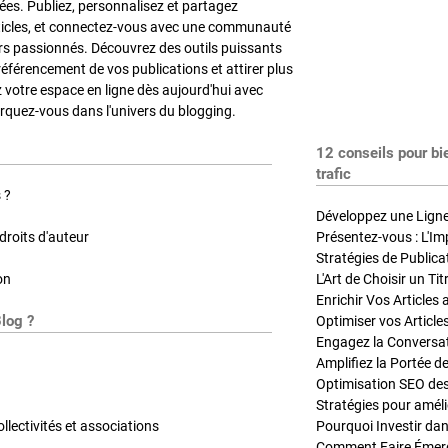
es. Publiez, personnalisez et partagez
ticles, et connectez-vous avec une communauté
rs passionnés. Découvrez des outils puissants
référencement de vos publications et attirer plus
z votre espace en ligne dès aujourd'hui avec
quez-vous dans l'univers du blogging.
12 conseils pour bi
trafic
 ?
Développez une Ligne 
roits d'auteur
Présentez-vous : L'Im
on
L'Art de Choisir un Ti
Blog ?
Optimiser vos Article
Engagez la Conversati
Amplifiez la Portée de
ollectivités et associations