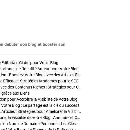
en débuter son blog et booster son
Éditoriale Claire pour Votre Blog
portance de l'Identité Auteur pour Votre Blog
Stratégies de Publication : Boostez Votre Blog avec des Articles Fréquents et Exclusifs
tre Efficace : Stratégies Modernes pour le SEO
Enrichir Vos Articles avec des Contenus Riches : Stratégies pour Captiver et Optimiser
s grâce aux Liens
on pour Accroître la Visibilité de Votre Blog
 Votre Blog : Le partage est la clé du succès !
Optimisation SEO des Articles : Stratégies pour Améliorer la Visibilité de Votre Blog
Stratégies pour améliorer la visibilité de votre Blog : Annuaire et Collaborations
Pourquoi Investir dans un Nom de Domaine Personnel : Les Clés de la Réussite de Votre Blog
Comment Faire Émerger Votre Blog : Le Pouvoir de la Patience et de la Persévérance