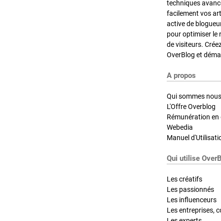
techniques avancé
facilement vos ar
active de blogueu
pour optimiser le 
de visiteurs. Crée
OverBlog et démar
A propos
Qui sommes nous
L'Offre Overblog
Rémunération en d
Webedia
Manuel d'Utilisati
Qui utilise Over
Les créatifs
Les passionnés
Les influenceurs
Les entreprises, c
Les experts