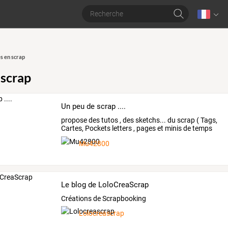
s en scrap
 scrap
Un peu de scrap ....
propose
des
tutos
,
des
sketchs...
du
scrap
(
Tags,
Cartes,
Pockets
letters
,
pages
et
minis
de
temps
en
…
Mu42800
Le blog de LoloCreaScrap
Créations de Scrapbooking
Lolocreascrap