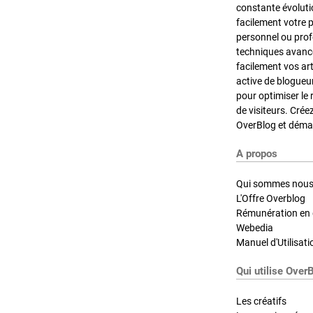
constante évoluti
facilement votre 
personnel ou pro
techniques avancé
facilement vos ar
active de blogueu
pour optimiser le 
de visiteurs. Crée
OverBlog et démar
A propos
Qui sommes nous
L'Offre Overblog
Rémunération en d
Webedia
Manuel d'Utilisati
Qui utilise Over
Les créatifs