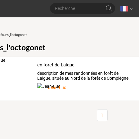
fours_l'octogonet
s_l'octogonet
en foret de Laigue
description
de
mes
randonnées
en
forêt
de
Laigue,
située
au
Nord
de
la
forêt
de
Compiègne.
Environ
…
Jean-Luc
1