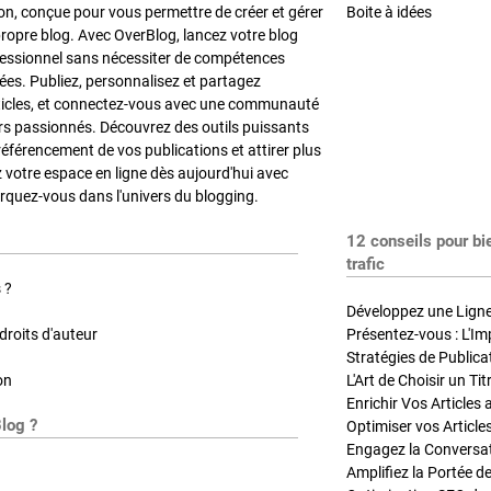
on, conçue pour vous permettre de créer et gérer
Boite à idées
propre blog. Avec OverBlog, lancez votre blog
fessionnel sans nécessiter de compétences
es. Publiez, personnalisez et partagez
ticles, et connectez-vous avec une communauté
rs passionnés. Découvrez des outils puissants
référencement de vos publications et attirer plus
z votre espace en ligne dès aujourd'hui avec
quez-vous dans l'univers du blogging.
12 conseils pour bi
trafic
 ?
Développez une Ligne 
roits d'auteur
Présentez-vous : L'Im
on
L'Art de Choisir un Ti
Blog ?
Optimiser vos Article
Engagez la Conversati
Amplifiez la Portée de