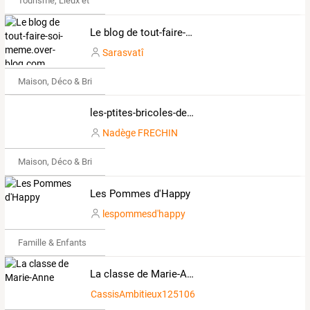
Tourisme, Lieux et Événements
Le blog de tout-faire-soi-meme.over-blog.com
Sarasvatî
Maison, Déco & Bricolage
les-ptites-bricoles-de-lulu.over-blog.com
Nadège FRECHIN
Maison, Déco & Bricolage
Les Pommes d'Happy
lespommesd'happy
Famille & Enfants
La classe de Marie-Anne
CassisAmbitieux1251062