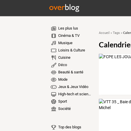
Les plus lus
Calen
Accueil
»
Tags
»
Cinéma & TV
Calendrie
Musique
Loisirs & Culture
Cuisine
Déco
Beauté & santé
Mode
Jeux & Jeux Vidéo
High-tech et sciences
Sport
Société
Top des blogs