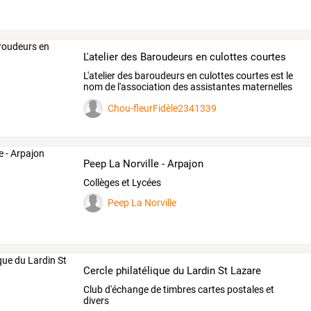
L'atelier des Baroudeurs en culottes courtes
L'atelier
des
baroudeurs
en
culottes
courtes
est
le
nom
de
l'association
des
assistantes
maternelles
de
…
Chou-fleurFidèle2341339
Peep La Norville - Arpajon
Collèges et Lycées
Peep La Norville
Cercle philatélique du Lardin St Lazare
Club d'échange de timbres cartes postales et
divers