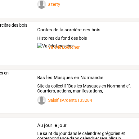
azerty
Contes de la sorcière des bois
Histoires du fond des bois
Valérie Loescher
Bas les Masques en Normandie
Site
du
collectif
"Bas
les
Masques
en
Normandie".
Courriers,
actions,
manifestations,
argumentaires
…
SalsifisArdent6133284
Au jour le jour
Le saint du jour dans le calendrier grégorien et
correspondance dans calendrier républicain.