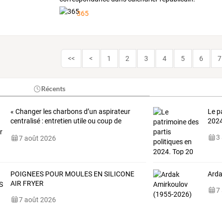
365
<<
<
1
2
3
4
5
6
7
Récents
«
Changer
les
charbons
d’un
aspirateur
Le p
centralisé
:
entretien
utile
ou
coup
de
2024
poker
…
3
7 août 2026
POIGNEES POUR MOULES EN SILICONE
Arda
AIR FRYER
7
7 août 2026