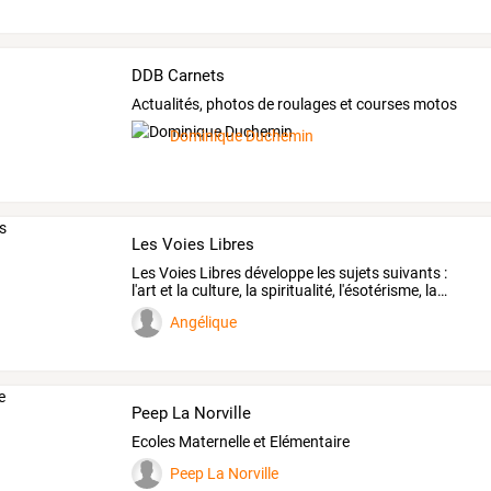
DDB Carnets
Actualités, photos de roulages et courses motos
Dominique Duchemin
Les Voies Libres
Les
Voies
Libres
développe
les
sujets
suivants
:
l'art
et
la
culture,
la
spiritualité,
l'ésotérisme,
la
…
Angélique
Peep La Norville
Ecoles Maternelle et Elémentaire
Peep La Norville