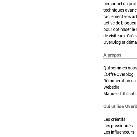
personnel ou pro
techniques avancé
facilement vos ar
active de blogueu
pour optimiser le 
de visiteurs. Crée
OverBlog et démar
A propos
Qui sommes nous
L'Offre Overblog
Rémunération en d
Webedia
Manuel d'Utilisati
Qui utilise Over
Les créatifs
Les passionnés
Les influenceurs