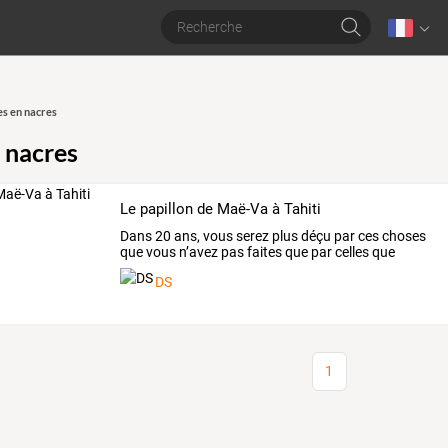
s en nacres
 nacres
Le papillon de Maë-Va à Tahiti
Dans
20
ans,
vous
serez
plus
déçu
par
ces
choses
que
vous
n’avez
pas
faites
que
par
celles
que
vous
avez
…
DS
1