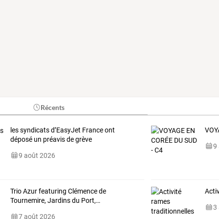
Récents
les syndicats d’EasyJet France ont
VOY
déposé un préavis de grève
9
9 août 2026
Trio
Azur
featuring
Clémence
de
Acti
Tournemire,
Jardins
du
Port,
…
3
7 août 2026