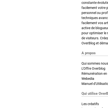
constante évoluti
facilement votre 
personnel ou pro
techniques avancé
facilement vos ar
active de blogueu
pour optimiser le 
de visiteurs. Crée
OverBlog et démar
A propos
Qui sommes nous
L'Offre Overblog
Rémunération en d
Webedia
Manuel d'Utilisati
Qui utilise Over
Les créatifs