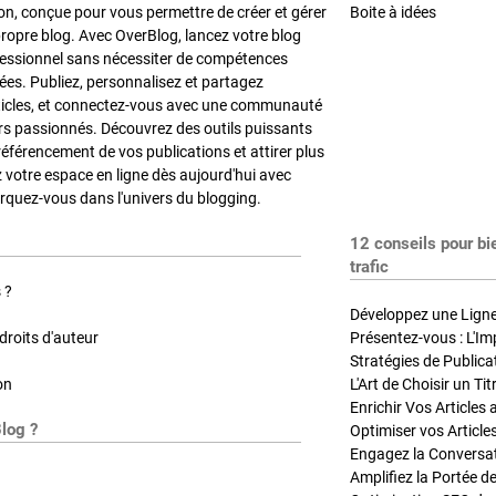
on, conçue pour vous permettre de créer et gérer
Boite à idées
propre blog. Avec OverBlog, lancez votre blog
fessionnel sans nécessiter de compétences
es. Publiez, personnalisez et partagez
ticles, et connectez-vous avec une communauté
rs passionnés. Découvrez des outils puissants
référencement de vos publications et attirer plus
z votre espace en ligne dès aujourd'hui avec
quez-vous dans l'univers du blogging.
12 conseils pour bi
trafic
 ?
Développez une Ligne 
roits d'auteur
Présentez-vous : L'Im
on
L'Art de Choisir un Ti
Blog ?
Optimiser vos Article
Engagez la Conversati
Amplifiez la Portée de