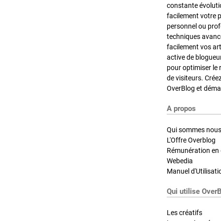
constante évoluti
facilement votre 
personnel ou pro
techniques avancé
facilement vos ar
active de blogueu
pour optimiser le 
de visiteurs. Crée
OverBlog et démar
A propos
Qui sommes nous
L'Offre Overblog
Rémunération en d
Webedia
Manuel d'Utilisati
Qui utilise Over
Les créatifs