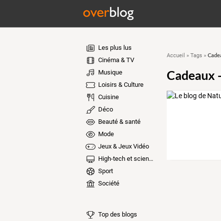
Les plus lus
Cadea
Accueil
»
Tags
»
Cinéma & TV
Cadeaux - 
Musique
Loisirs & Culture
Cuisine
Déco
Beauté & santé
Mode
Jeux & Jeux Vidéo
High-tech et sciences
Sport
Société
Top des blogs