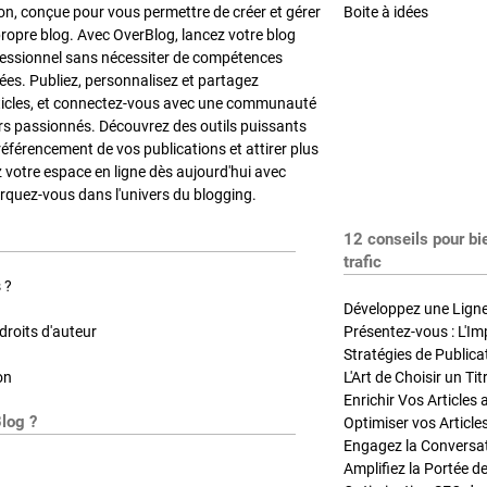
on, conçue pour vous permettre de créer et gérer
Boite à idées
propre blog. Avec OverBlog, lancez votre blog
fessionnel sans nécessiter de compétences
es. Publiez, personnalisez et partagez
ticles, et connectez-vous avec une communauté
rs passionnés. Découvrez des outils puissants
référencement de vos publications et attirer plus
z votre espace en ligne dès aujourd'hui avec
quez-vous dans l'univers du blogging.
12 conseils pour bi
trafic
 ?
Développez une Ligne 
roits d'auteur
Présentez-vous : L'Im
on
L'Art de Choisir un Ti
Blog ?
Optimiser vos Article
Engagez la Conversati
Amplifiez la Portée de