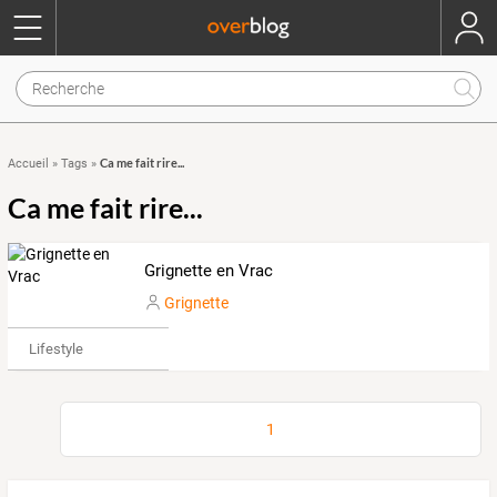
Ca me fait rire...
Accueil
»
Tags
»
Ca me fait rire...
Grignette en Vrac
Grignette
Lifestyle
1