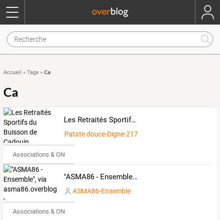
Ca
Accueil
»
Tags
»
Ca
Les Retraités Sportifs du Buisson de Cadouin
Patate douce-Digne-2171953
Associations & ONG
"ASMA86 - Ensemble", via asma86.overblog.com -
ASMA86-Ensemble
Associations & ONG