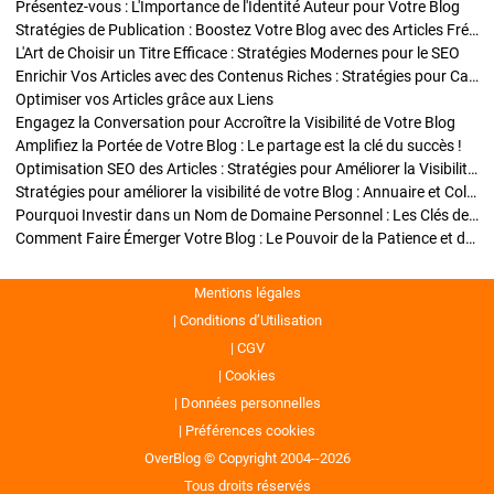
Présentez-vous : L'Importance de l'Identité Auteur pour Votre Blog
Stratégies de Publication : Boostez Votre Blog avec des Articles Fréquents et Exclusifs
L'Art de Choisir un Titre Efficace : Stratégies Modernes pour le SEO
Enrichir Vos Articles avec des Contenus Riches : Stratégies pour Captiver et Optimiser
Optimiser vos Articles grâce aux Liens
Engagez la Conversation pour Accroître la Visibilité de Votre Blog
Amplifiez la Portée de Votre Blog : Le partage est la clé du succès !
Optimisation SEO des Articles : Stratégies pour Améliorer la Visibilité de Votre Blog
Stratégies pour améliorer la visibilité de votre Blog : Annuaire et Collaborations
Pourquoi Investir dans un Nom de Domaine Personnel : Les Clés de la Réussite de Votre Blog
Comment Faire Émerger Votre Blog : Le Pouvoir de la Patience et de la Persévérance
Mentions légales
Conditions d’Utilisation
CGV
Cookies
Données personnelles
Préférences cookies
OverBlog © Copyright 2004--2026
Tous droits réservés