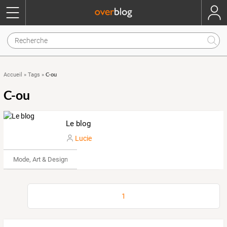
C-ou
Accueil
»
Tags
»
C-ou
Le blog
Lucie
Mode, Art & Design
1