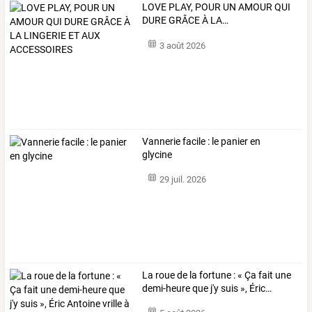
LOVE
PLAY,
POUR
UN
AMOUR
QUI
DURE
GRÂCE
À
LA
…
3 août 2026
Vannerie facile : le panier en
glycine
29 juil. 2026
La
roue
de
la
fortune
:
«
Ça
fait
une
demi-heure
que
j'y
suis
»,
Éric
…