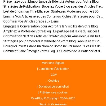
Présentez-vous : L'Importance de l'Identité Auteur pour Votre Blog
Stratégies de Publication : Boostez Votre Blog avec des Articles Fréquents et Exclusifs
L'Art de Choisir un Titre Efficace : Stratégies Modernes pour le SEO
Enrichir Vos Articles avec des Contenus Riches : Stratégies pour Captiver et Optimiser
Optimiser vos Articles grâce aux Liens
Engagez la Conversation pour Accroître la Visibilité de Votre Blog
Amplifiez la Portée de Votre Blog : Le partage est la clé du succès !
Optimisation SEO des Articles : Stratégies pour Améliorer la Visibilité de Votre Blog
Stratégies pour améliorer la visibilité de votre Blog : Annuaire et Collaborations
Pourquoi Investir dans un Nom de Domaine Personnel : Les Clés de la Réussite de Votre Blog
Comment Faire Émerger Votre Blog : Le Pouvoir de la Patience et de la Persévérance
Mentions légales
Conditions d’Utilisation
CGV
Cookies
Données personnelles
Préférences cookies
OverBlog © Copyright 2004--2026
Tous droits réservés