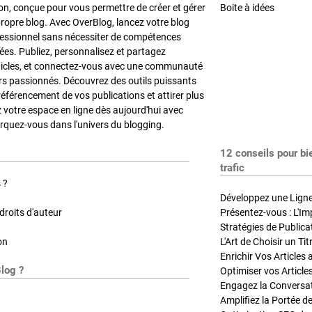
on, conçue pour vous permettre de créer et gérer
Boite à idées
propre blog. Avec OverBlog, lancez votre blog
fessionnel sans nécessiter de compétences
es. Publiez, personnalisez et partagez
ticles, et connectez-vous avec une communauté
rs passionnés. Découvrez des outils puissants
référencement de vos publications et attirer plus
z votre espace en ligne dès aujourd'hui avec
quez-vous dans l'univers du blogging.
12 conseils pour bi
trafic
 ?
Développez une Ligne 
roits d'auteur
Présentez-vous : L'Im
on
L'Art de Choisir un Ti
Blog ?
Optimiser vos Article
Engagez la Conversati
Amplifiez la Portée de