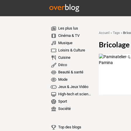
Les plus lus
Brico
Accueil
»
Tags
»
Cinéma & TV
Bricolage 
Musique
Loisirs & Culture
Cuisine
Déco
Beauté & santé
Mode
Jeux & Jeux Vidéo
High-tech et sciences
Sport
Société
Top des blogs