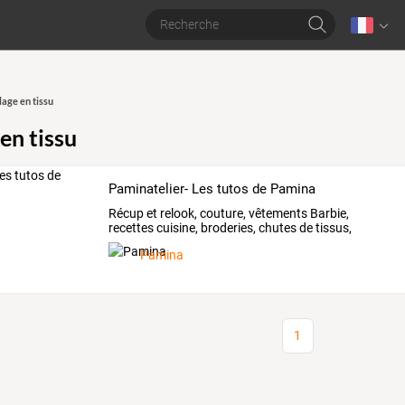
lage en tissu
en tissu
Paminatelier- Les tutos de Pamina
Récup
et
relook,
couture,
vêtements
Barbie,
recettes
cuisine,
broderies,
chutes
de
tissus,
tricots
vintage,
…
Pamina
1