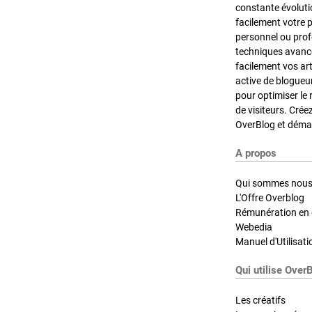
constante évoluti
facilement votre 
personnel ou pro
techniques avancé
facilement vos ar
active de blogueu
pour optimiser le 
de visiteurs. Crée
OverBlog et démar
A propos
Qui sommes nous
L'Offre Overblog
Rémunération en d
Webedia
Manuel d'Utilisati
Qui utilise Over
Les créatifs