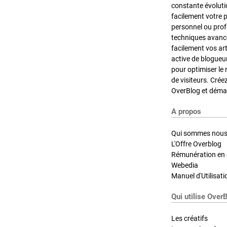
constante évoluti
facilement votre 
personnel ou pro
techniques avancé
facilement vos ar
active de blogueu
pour optimiser le 
de visiteurs. Crée
OverBlog et démar
A propos
Qui sommes nous
L'Offre Overblog
Rémunération en d
Webedia
Manuel d'Utilisati
Qui utilise Over
Les créatifs