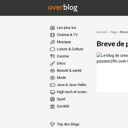
Les plus lus
Breve 
Accueil
»
Tags
»
Cinéma & TV
Breve de p'
Musique
Loisirs & Culture
Cuisine
Déco
Beauté & santé
Mode
Jeux & Jeux Vidéo
High-tech et sciences
Sport
Société
Top des blogs