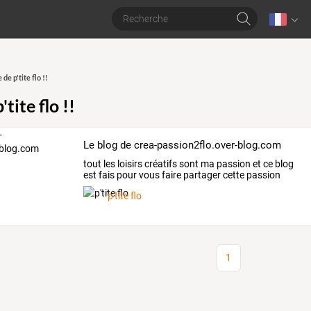
de p'tite flo !!
tite flo !!
Le blog de crea-passion2flo.over-blog.com
tout
les
loisirs
créatifs
sont
ma
passion
et
ce
blog
est
fais
pour
vous
faire
partager
cette
passion
vous
…
p'tite flo
1