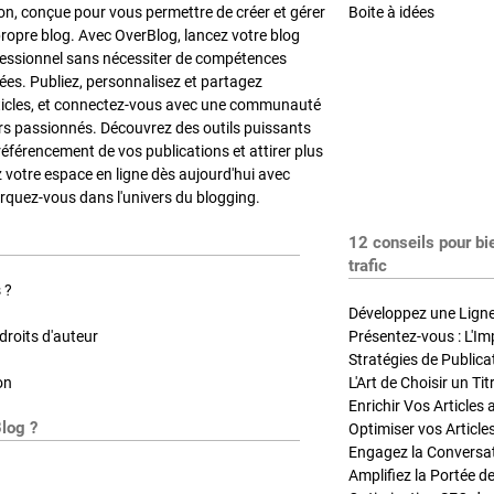
on, conçue pour vous permettre de créer et gérer
Boite à idées
propre blog. Avec OverBlog, lancez votre blog
fessionnel sans nécessiter de compétences
es. Publiez, personnalisez et partagez
ticles, et connectez-vous avec une communauté
rs passionnés. Découvrez des outils puissants
référencement de vos publications et attirer plus
z votre espace en ligne dès aujourd'hui avec
quez-vous dans l'univers du blogging.
12 conseils pour bi
trafic
 ?
Développez une Ligne 
roits d'auteur
Présentez-vous : L'Im
on
L'Art de Choisir un Ti
Blog ?
Optimiser vos Article
Engagez la Conversati
Amplifiez la Portée de