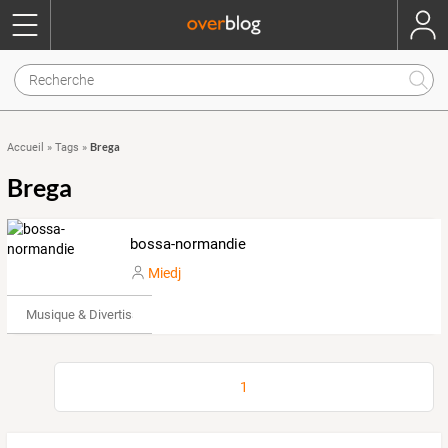
Brega
Accueil
»
Tags
»
Brega
bossa-normandie
Miedj
Musique & Divertissements
1