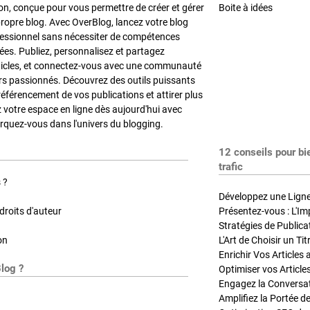
on, conçue pour vous permettre de créer et gérer
Boite à idées
propre blog. Avec OverBlog, lancez votre blog
fessionnel sans nécessiter de compétences
es. Publiez, personnalisez et partagez
ticles, et connectez-vous avec une communauté
rs passionnés. Découvrez des outils puissants
référencement de vos publications et attirer plus
z votre espace en ligne dès aujourd'hui avec
quez-vous dans l'univers du blogging.
12 conseils pour bi
trafic
 ?
Développez une Ligne 
roits d'auteur
Présentez-vous : L'Im
on
L'Art de Choisir un Ti
Blog ?
Optimiser vos Article
Engagez la Conversati
Amplifiez la Portée de