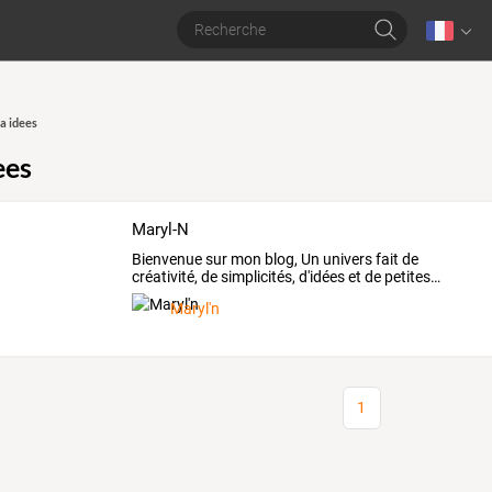
a idees
ees
Maryl-N
Bienvenue
sur
mon
blog,
Un
univers
fait
de
créativité,
de
simplicités,
d'idées
et
de
petites
…
Maryl'n
1