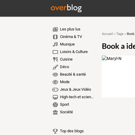
Les plus lus
Book 
Accueil
»
Tags
»
Cinéma & TV
Book a id
Musique
Loisirs & Culture
Cuisine
Déco
Beauté & santé
Mode
Jeux & Jeux Vidéo
High-tech et sciences
Sport
Société
Top des blogs