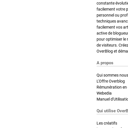
constante évoluti
facilement votre 
personnel ou pro
techniques avancé
facilement vos ar
active de blogueu
pour optimiser le 
de visiteurs. Crée
OverBlog et démar
A propos
Qui sommes nous
L'Offre Overblog
Rémunération en d
Webedia
Manuel d'Utilisati
Qui utilise Over
Les créatifs