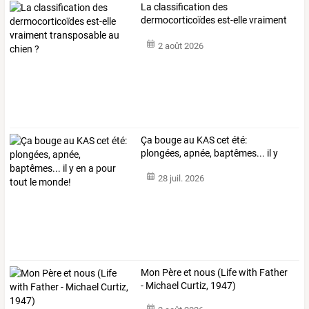
La
classification
des
dermocorticoïdes
est-elle
vraiment
transposable
au
…
2 août 2026
Ça
bouge
au
KAS
cet
été:
plongées,
apnée,
baptêmes...
il
y
en
a
pour
…
28 juil. 2026
Mon Père et nous (Life with Father
- Michael Curtiz, 1947)