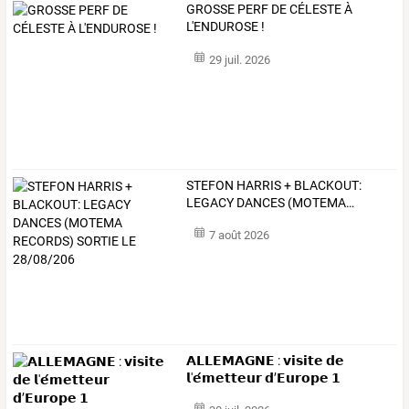
GROSSE PERF DE CÉLESTE À
L'ENDUROSE !
29 juil. 2026
STEFON
HARRIS
+
BLACKOUT:
LEGACY
DANCES
(MOTEMA
…
7 août 2026
𝗔𝗟𝗟𝗘𝗠𝗔𝗚𝗡𝗘 : 𝘃𝗶𝘀𝗶𝘁𝗲 𝗱𝗲
𝗹'𝗲́𝗺𝗲𝘁𝘁𝗲𝘂𝗿 𝗱’𝗘𝘂𝗿𝗼𝗽𝗲 𝟭