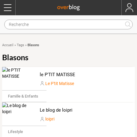
Blasons
Accueil
»
Tags
»
Blasons
le P'TIT MATISSE
Le P'tit Matisse
Famille & Enfants
Le blog de loipri
loipri
Lifestyle