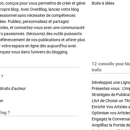
on, conçue pour vous permettre de créer et gérer
Boite à idées
propre blog. Avec OverBlog, lancez votre blog
fessionnel sans nécessiter de compétences
es. Publiez, personnalisez et partagez
ticles, et connectez-vous avec une communauté
rs passionnés. Découvrez des outils puissants
référencement de vos publications et attirer plus
z votre espace en ligne dès aujourd'hui avec
quez-vous dans l'univers du blogging.
12 conseils pour bi
trafic
 ?
Développez une Ligne 
roits d'auteur
Présentez-vous : L'Im
on
L'Art de Choisir un Ti
Blog ?
Optimiser vos Article
Engagez la Conversati
Amplifiez la Portée de