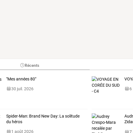
Récents
"Mes années 80"
VOY
30 juil. 2026
6
Spider-Man: Brand New Day: La solitude
Aud
du héros
Zida
Myl
1 août 2026
7