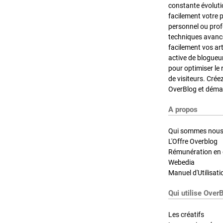
constante évoluti
facilement votre 
personnel ou pro
techniques avancé
facilement vos ar
active de blogueu
pour optimiser le 
de visiteurs. Crée
OverBlog et démar
A propos
Qui sommes nous
L'Offre Overblog
Rémunération en d
Webedia
Manuel d'Utilisati
Qui utilise Over
Les créatifs