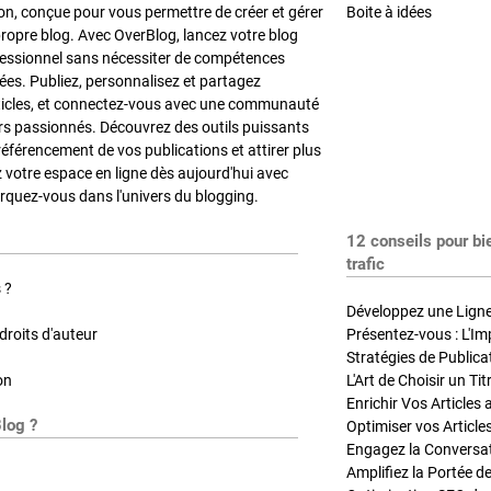
on, conçue pour vous permettre de créer et gérer
Boite à idées
propre blog. Avec OverBlog, lancez votre blog
fessionnel sans nécessiter de compétences
es. Publiez, personnalisez et partagez
ticles, et connectez-vous avec une communauté
rs passionnés. Découvrez des outils puissants
référencement de vos publications et attirer plus
z votre espace en ligne dès aujourd'hui avec
quez-vous dans l'univers du blogging.
12 conseils pour bi
trafic
 ?
Développez une Ligne 
roits d'auteur
Présentez-vous : L'Im
on
L'Art de Choisir un Ti
Blog ?
Optimiser vos Article
Engagez la Conversati
Amplifiez la Portée de