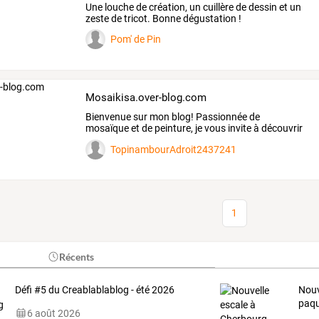
Une louche de création, un cuillère de dessin et un
zeste de tricot. Bonne dégustation !
Pom' de Pin
Mosaikisa.over-blog.com
Bienvenue
sur
mon
blog!
Passionnée
de
mosaïque
et
de
peinture,
je
vous
invite
à
découvrir
mon
univers.
…
TopinambourAdroit2437241
1
Récents
Défi #5 du Creablablablog - été 2026
Nouv
paqu
6 août 2026