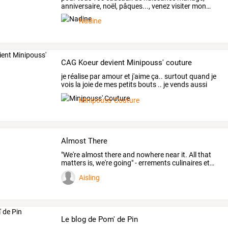
anniversaire,
noël,
pâques...,
venez
visiter
mon
…
Nadine
CAG Koeur devient Minipouss' couture
je
réalise
par
amour
et
j'aime
ça..
surtout
quand
je
vois
la
joie
de
mes
petits
bouts
..
je
vends
aussi
si
…
Minipouss' Couture
Almost There
"We're
almost
there
and
nowhere
near
it.
All
that
matters
is,
we're
going"
-
errements
culinaires
et
…
Aisling
Le blog de Pom' de Pin