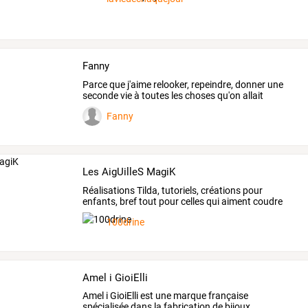
Fanny
Parce que j'aime relooker, repeindre, donner une
seconde vie à toutes les choses qu'on allait
jeter....
Fanny
Les AigUilleS MagiK
Réalisations
Tilda,
tutoriels,
créations
pour
enfants,
bref
tout
pour
celles
qui
aiment
coudre
en
…
100drine
Amel i GioiElli
Amel
i
GioiElli
est
une
marque
française
spécialisée
dans
la
fabrication
de
bijoux