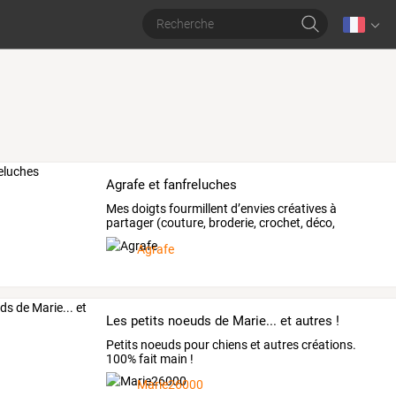
Agrafe et fanfreluches
Mes
doigts
fourmillent
d’envies
créatives
à
partager
(couture,
broderie,
crochet,
déco,
bijoux…),
je
ne
…
Agrafe
Les petits noeuds de Marie... et autres !
Petits noeuds pour chiens et autres créations.
100% fait main !
Marie26000