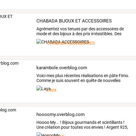
CHABADA BIJOUX ET ACCESSOIRES
Agrémentez
vos
tenues
par
des
accessoires
de
mode
et
des
bijoux
à
des
prix
irrésistibles.
Des
colliers,
…
CHABADA ACCESSOIRES
karambole.overblog.com
Voici
mes
plus
récentes
réalisations
en
pâte
Fimo.
Comme
je
suis
souvent
en
quête
de
nouvelles
idées
…
Laya
hoooomy.overblog.com
Hoooo
My...
!
Bijoux
gourmands
et
scintillants
!
Une
création
pour
toutes
vos
envies
!
Argent
925,
Pate
…