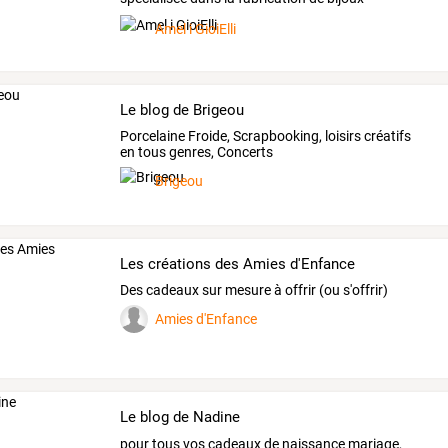
artisanaux
et
…
Amel i GioiElli
Le blog de Brigeou
Porcelaine Froide, Scrapbooking, loisirs créatifs
en tous genres, Concerts
Brigeou
Les créations des Amies d'Enfance
Des cadeaux sur mesure à offrir (ou s'offrir)
Amies d'Enfance
Le blog de Nadine
pour
tous
vos
cadeaux
de
naissance
mariage,