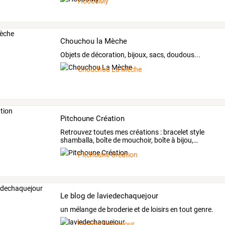
HooooMy
Chouchou la Mèche
Objets de décoration, bijoux, sacs, doudous...
Chouchou La Mèche
Pitchoune Création
Retrouvez
toutes
mes
créations
:
bracelet
style
shamballa,
boîte
de
mouchoir,
boîte
à
bijou,
…
Pitchoune Création
Le blog de laviedechaquejour
un mélange de broderie et de loisirs en tout genre.
laviedechaquejour