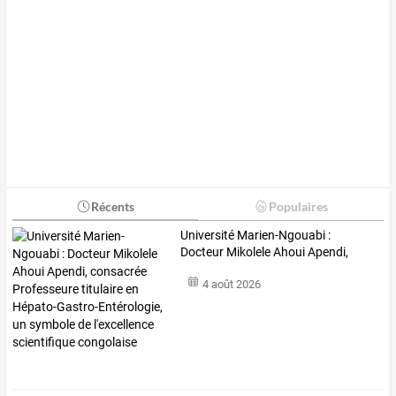
Récents
Populaires
Université
Marien-Ngouabi
:
Docteur
Mikolele
Ahoui
Apendi,
consacrée
…
4 août 2026