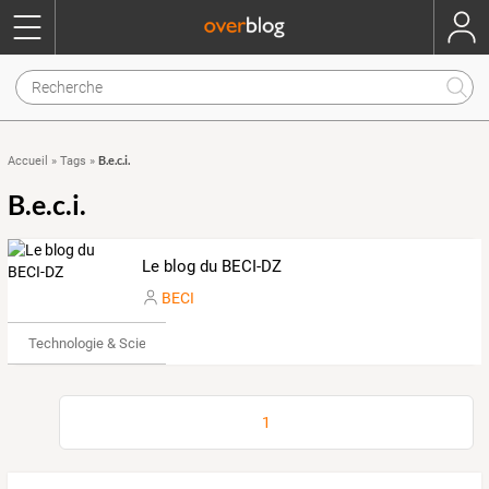
B.e.c.i.
Accueil
»
Tags
»
B.e.c.i.
Le blog du BECI-DZ
BECI
Technologie & Science
1