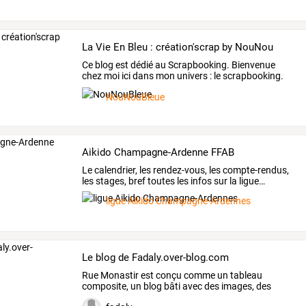
La Vie En Bleu : création'scrap by NouNou
Ce
blog
est
dédié
au
Scrapbooking.
Bienvenue
chez
moi
ici
dans
mon
univers
:
le
scrapbooking.
J'ai
…
NouNouBleue
Aikido Champagne-Ardenne FFAB
Le
calendrier,
les
rendez-vous,
les
compte-rendus,
les
stages,
bref
toutes
les
infos
sur
la
ligue
…
ligue Aikido Champagne-Ardennes
Le blog de Fadaly.over-blog.com
Rue
Monastir
est
conçu
comme
un
tableau
composite,
un
blog
bâti
avec
des
images,
des
mots
et
de
la
…