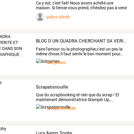
Ca
y
est,
c'est
fait!
Nous
avons
achété
une
maison.
Si
l'envie
vous
prend,
n'hésitez
pas
à
venir
nous
voir
…
gabys.alineb
BLOG D UN QUADRA CHERCHANT SA VERITE ET CELLE DU MONDE DANS SON VISEUR PHOTOGRAPHIQUE
Faire
l'amour
ou
la
photographie,c'est
un
peu
la
même
chose.Il
faut
sentir
le
bon
moment
pour
…
Solojames
Scrapatisnouille
Que
du
scrapbooking
et
rien
que
du
scrap
!
Et
maintenant
démonstratrice
Stampin
Up,
…
Scrapatisnouille
Lucy &amp; Sophy