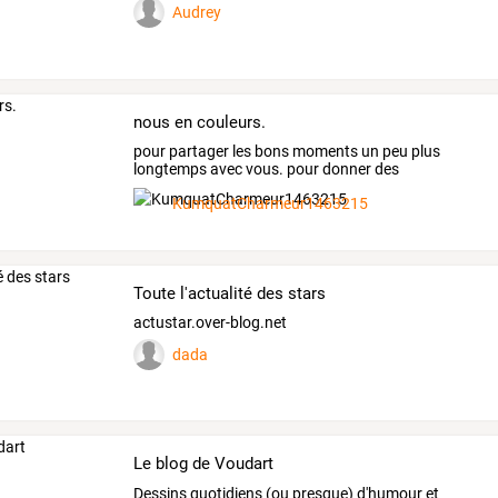
Audrey
nous en couleurs.
pour
partager
les
bons
moments
un
peu
plus
longtemps
avec
vous.
pour
donner
des
nouvelles
…
KumquatCharmeur1463215
Toute l'actualité des stars
actustar.over-blog.net
dada
Le blog de Voudart
Dessins quotidiens (ou presque) d'humour et