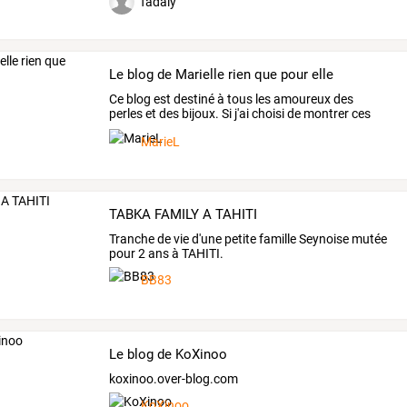
fadaly
Le blog de Marielle rien que pour elle
Ce
blog
est
destiné
à
tous
les
amoureux
des
perles
et
des
bijoux.
Si
j'ai
choisi
de
montrer
ces
créations
…
MarieL
TABKA FAMILY A TAHITI
Tranche de vie d'une petite famille Seynoise mutée
pour 2 ans à TAHITI.
BB83
Le blog de KoXinoo
koxinoo.over-blog.com
KoXinoo