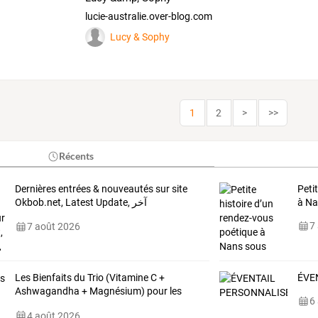
lucie-australie.over-blog.com
Lucy & Sophy
1
2
>
>>
Récents
Dernières
entrées
&
nouveautés
sur
site
Peti
Okbob.net,
Latest
Update,
آخر
à Na
المستجدات
…
7
7 août 2026
Les Bienfaits du Trio (Vitamine C +
ÉVE
Ashwagandha + Magnésium) pour les
6
Seniors
4 août 2026