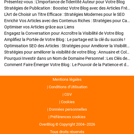
Présentez-vous : L'Importance de l'Identité Auteur pour Votre Blog
Stratégies de Publication : Boostez Votre Blog avec des Articles Fréquents et Exclusifs
L'Art de Choisir un Titre Efficace : Stratégies Modernes pour le SEO
Enrichir Vos Articles avec des Contenus Riches : Stratégies pour Captiver et Optimiser
Optimiser vos Articles grâce aux Liens
Engagez la Conversation pour Accroître la Visibilité de Votre Blog
Amplifiez la Portée de Votre Blog : Le partage est la clé du succès !
Optimisation SEO des Articles : Stratégies pour Améliorer la Visibilité de Votre Blog
Stratégies pour améliorer la visibilité de votre Blog : Annuaire et Collaborations
Pourquoi Investir dans un Nom de Domaine Personnel : Les Clés de la Réussite de Votre Blog
Comment Faire Émerger Votre Blog : Le Pouvoir de la Patience et de la Persévérance
Mentions légales
Conditions d’Utilisation
CGV
Cookies
Données personnelles
Préférences cookies
OverBlog © Copyright 2004--2026
Tous droits réservés