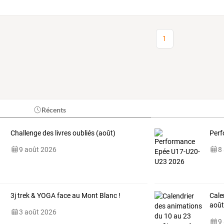
1
Récents
Challenge des livres oubliés (août)
Perf
9 août 2026
8
3j trek & YOGA face au Mont Blanc !
Cale
août
3 août 2026
9