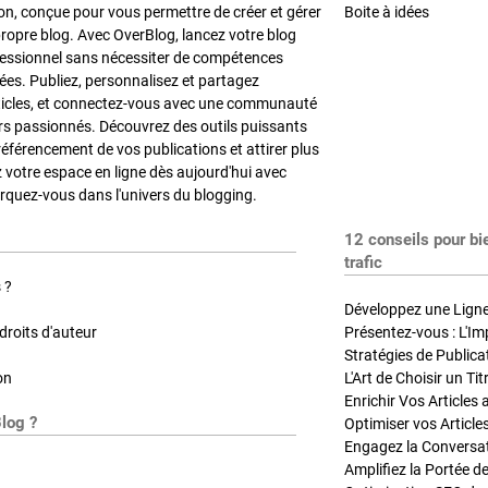
on, conçue pour vous permettre de créer et gérer
Boite à idées
propre blog. Avec OverBlog, lancez votre blog
fessionnel sans nécessiter de compétences
es. Publiez, personnalisez et partagez
ticles, et connectez-vous avec une communauté
rs passionnés. Découvrez des outils puissants
référencement de vos publications et attirer plus
z votre espace en ligne dès aujourd'hui avec
quez-vous dans l'univers du blogging.
12 conseils pour bi
trafic
 ?
Développez une Ligne 
roits d'auteur
Présentez-vous : L'Im
on
L'Art de Choisir un Ti
Blog ?
Optimiser vos Article
Engagez la Conversati
Amplifiez la Portée de