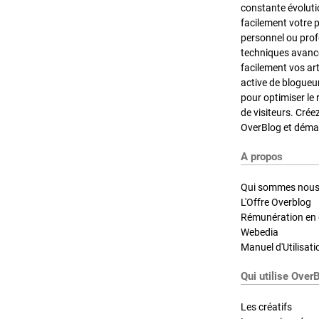
constante évoluti
facilement votre 
personnel ou pro
techniques avancé
facilement vos ar
active de blogueu
pour optimiser le 
de visiteurs. Crée
OverBlog et démar
A propos
Qui sommes nous
L'Offre Overblog
Rémunération en d
Webedia
Manuel d'Utilisati
Qui utilise Over
Les créatifs