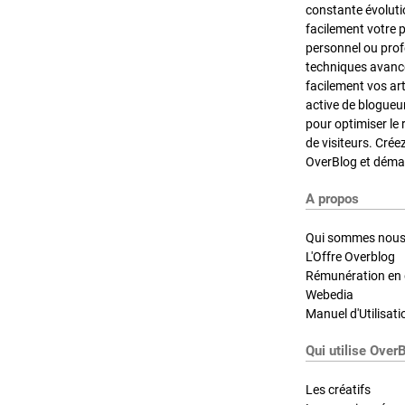
constante évoluti
facilement votre 
personnel ou pro
techniques avancé
facilement vos ar
active de blogueu
pour optimiser le 
de visiteurs. Crée
OverBlog et démar
A propos
Qui sommes nous
L'Offre Overblog
Rémunération en d
Webedia
Manuel d'Utilisati
Qui utilise Over
Les créatifs