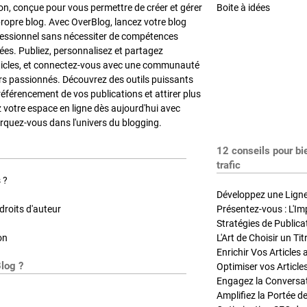
on, conçue pour vous permettre de créer et gérer
Boite à idées
propre blog. Avec OverBlog, lancez votre blog
fessionnel sans nécessiter de compétences
es. Publiez, personnalisez et partagez
ticles, et connectez-vous avec une communauté
rs passionnés. Découvrez des outils puissants
référencement de vos publications et attirer plus
z votre espace en ligne dès aujourd'hui avec
quez-vous dans l'univers du blogging.
12 conseils pour bi
trafic
 ?
Développez une Ligne 
roits d'auteur
Présentez-vous : L'Im
on
L'Art de Choisir un Ti
Blog ?
Optimiser vos Article
Engagez la Conversati
Amplifiez la Portée de