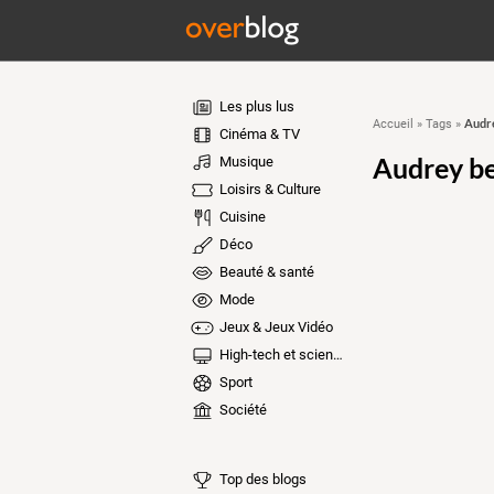
Les plus lus
Audr
Accueil
»
Tags
»
Cinéma & TV
Audrey b
Musique
Loisirs & Culture
Cuisine
Déco
Beauté & santé
Mode
Jeux & Jeux Vidéo
High-tech et sciences
Sport
Société
Top des blogs