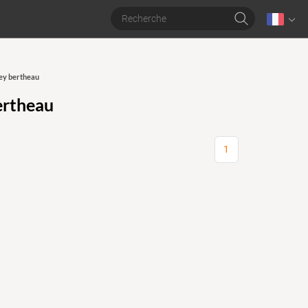
ey bertheau
ertheau
1