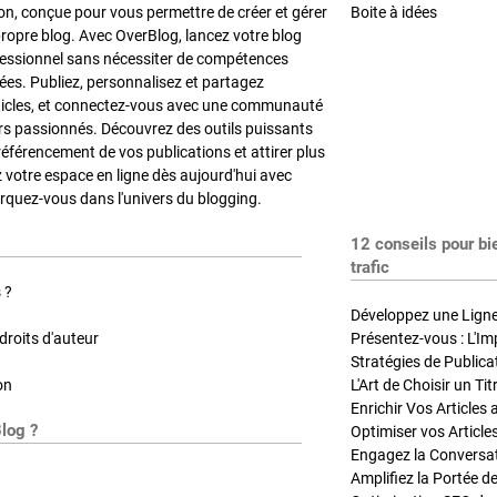
on, conçue pour vous permettre de créer et gérer
Boite à idées
propre blog. Avec OverBlog, lancez votre blog
fessionnel sans nécessiter de compétences
es. Publiez, personnalisez et partagez
ticles, et connectez-vous avec une communauté
rs passionnés. Découvrez des outils puissants
référencement de vos publications et attirer plus
z votre espace en ligne dès aujourd'hui avec
quez-vous dans l'univers du blogging.
12 conseils pour bi
trafic
 ?
Développez une Ligne 
roits d'auteur
Présentez-vous : L'Im
on
L'Art de Choisir un Ti
Blog ?
Optimiser vos Article
Engagez la Conversati
Amplifiez la Portée de