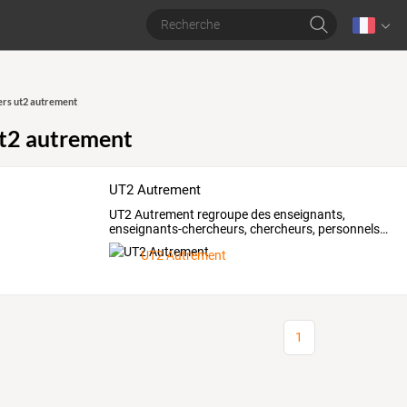
ers ut2 autrement
ut2 autrement
UT2 Autrement
UT2
Autrement
regroupe
des
enseignants,
enseignants-chercheurs,
chercheurs,
personnels
…
UT2 Autrement
1