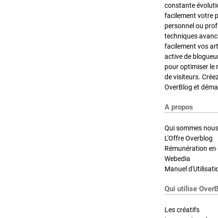
constante évoluti
facilement votre 
personnel ou pro
techniques avancé
facilement vos ar
active de blogueu
pour optimiser le 
de visiteurs. Crée
OverBlog et démar
A propos
Qui sommes nous
L'Offre Overblog
Rémunération en d
Webedia
Manuel d'Utilisati
Qui utilise Over
Les créatifs