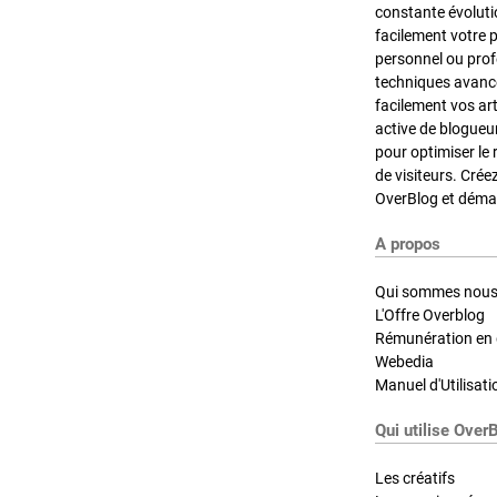
constante évoluti
facilement votre 
personnel ou pro
techniques avancé
facilement vos ar
active de blogueu
pour optimiser le 
de visiteurs. Crée
OverBlog et démar
A propos
Qui sommes nous
L'Offre Overblog
Rémunération en d
Webedia
Manuel d'Utilisati
Qui utilise Over
Les créatifs