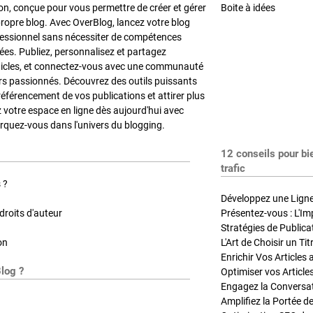
on, conçue pour vous permettre de créer et gérer
Boite à idées
propre blog. Avec OverBlog, lancez votre blog
fessionnel sans nécessiter de compétences
es. Publiez, personnalisez et partagez
ticles, et connectez-vous avec une communauté
rs passionnés. Découvrez des outils puissants
référencement de vos publications et attirer plus
z votre espace en ligne dès aujourd'hui avec
quez-vous dans l'univers du blogging.
12 conseils pour bi
trafic
 ?
Développez une Ligne 
roits d'auteur
Présentez-vous : L'Im
on
L'Art de Choisir un Ti
Blog ?
Optimiser vos Article
Engagez la Conversati
Amplifiez la Portée de