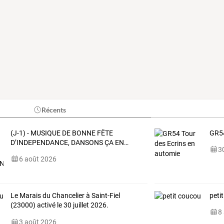
Récents
(J-1)
-
MUSIQUE
DE
BONNE
FËTE
GR54
D’INDEPENDANCE,
DANSONS
ÇA
EN
…
30
6 août 2026
Le
Marais
du
Chancelier
à
Saint-Fiel
peti
(23000)
activé
le
30
juillet
2026.
8
Référence
FFF
…
3 août 2026