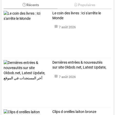
Récents
Populaires
Le coin des livres : Ici s'arrête le
Monde
7 août 2026
Dernières
entrées
&
nouveautés
sur
site
Okbob.net,
Latest
Update,
آخر
…
7 août 2026
Clips
d
oreilles
laiton
bronze