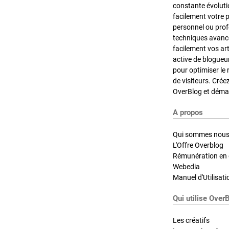
constante évoluti
facilement votre 
personnel ou pro
techniques avancé
facilement vos ar
active de blogueu
pour optimiser le 
de visiteurs. Crée
OverBlog et démar
A propos
Qui sommes nous
L'Offre Overblog
Rémunération en d
Webedia
Manuel d'Utilisati
Qui utilise Over
Les créatifs