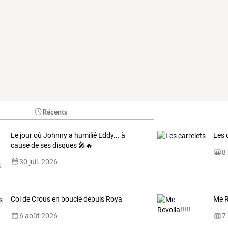
Récents
Le jour où Johnny a humilié Eddy... à
Les 
cause de ses disques 🎤🔥
8
30 juil. 2026
Col de Crous en boucle depuis Roya
Me R
6 août 2026
7