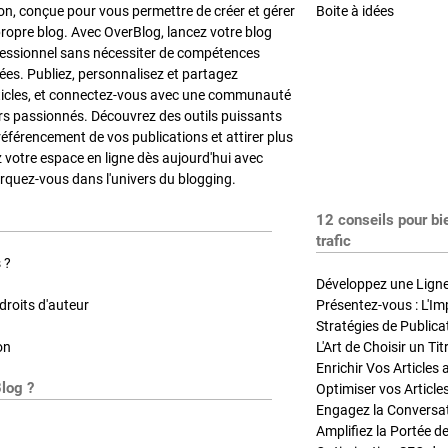
on, conçue pour vous permettre de créer et gérer
Boite à idées
propre blog. Avec OverBlog, lancez votre blog
fessionnel sans nécessiter de compétences
es. Publiez, personnalisez et partagez
ticles, et connectez-vous avec une communauté
rs passionnés. Découvrez des outils puissants
référencement de vos publications et attirer plus
z votre espace en ligne dès aujourd'hui avec
quez-vous dans l'univers du blogging.
12 conseils pour bi
trafic
 ?
Développez une Ligne 
roits d'auteur
Présentez-vous : L'Im
on
L'Art de Choisir un Ti
Blog ?
Optimiser vos Article
Engagez la Conversati
Amplifiez la Portée de