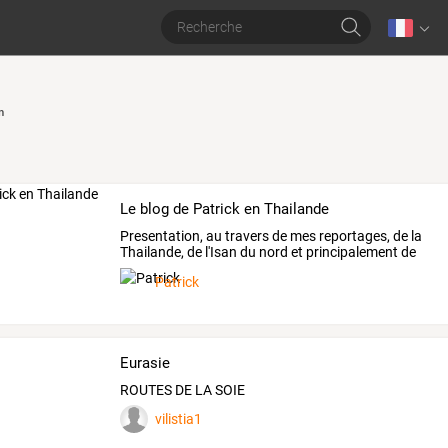
n
Le blog de Patrick en Thailande
Presentation,
au
travers
de
mes
reportages,
de
la
Thailande,
de
l'Isan
du
nord
et
principalement
de
la
…
Patrick
Eurasie
ROUTES DE LA SOIE
vilistia1