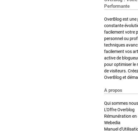
Performante
OverBlog est une 
constante évoluti
facilement votre 
personnel ou pro
techniques avancé
facilement vos ar
active de blogueu
pour optimiser le 
de visiteurs. Crée
OverBlog et démar
A propos
Qui sommes nous
L'Offre Overblog
Rémunération en d
Webedia
Manuel d'Utilisati