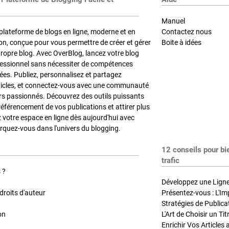
Manuel
plateforme de blogs en ligne, moderne et en
Contactez nous
on, conçue pour vous permettre de créer et gérer
Boite à idées
propre blog. Avec OverBlog, lancez votre blog
fessionnel sans nécessiter de compétences
es. Publiez, personnalisez et partagez
ticles, et connectez-vous avec une communauté
rs passionnés. Découvrez des outils puissants
référencement de vos publications et attirer plus
z votre espace en ligne dès aujourd'hui avec
quez-vous dans l'univers du blogging.
12 conseils pour bi
trafic
 ?
Développez une Ligne 
roits d'auteur
Présentez-vous : L'Im
on
L'Art de Choisir un Ti