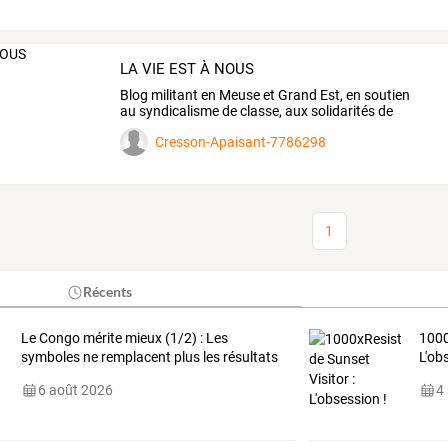
LA VIE EST À NOUS
Blog
militant
en
Meuse
et
Grand
Est,
en
soutien
au
syndicalisme
de
classe,
aux
solidarités
de
classe,
à
…
Cresson-Apaisant-7786298
1
Récents
Le Congo mérite mieux (1/2) : Les
1000
symboles ne remplacent plus les résultats
L'ob
6 août 2026
4