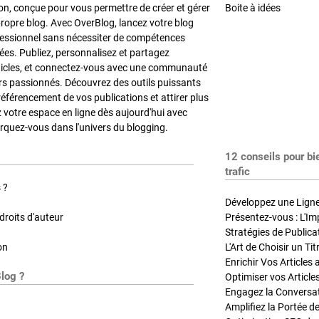
on, conçue pour vous permettre de créer et gérer
Boite à idées
propre blog. Avec OverBlog, lancez votre blog
fessionnel sans nécessiter de compétences
es. Publiez, personnalisez et partagez
ticles, et connectez-vous avec une communauté
rs passionnés. Découvrez des outils puissants
référencement de vos publications et attirer plus
z votre espace en ligne dès aujourd'hui avec
quez-vous dans l'univers du blogging.
12 conseils pour bi
trafic
 ?
Développez une Ligne 
roits d'auteur
Présentez-vous : L'Im
on
L'Art de Choisir un Ti
Blog ?
Optimiser vos Article
Engagez la Conversati
Amplifiez la Portée de