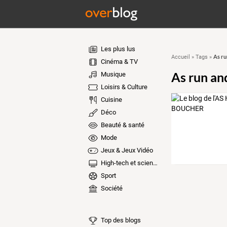
Les plus lus
As ru
Accueil
»
Tags
»
Cinéma & TV
As run an
Musique
Loisirs & Culture
Cuisine
Déco
Beauté & santé
Mode
Jeux & Jeux Vidéo
High-tech et sciences
Sport
Société
Top des blogs