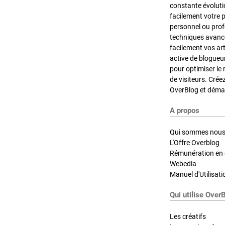
constante évoluti
facilement votre 
personnel ou pro
techniques avancé
facilement vos ar
active de blogueu
pour optimiser le 
de visiteurs. Crée
OverBlog et démar
A propos
Qui sommes nous
L'Offre Overblog
Rémunération en d
Webedia
Manuel d'Utilisati
Qui utilise Over
Les créatifs