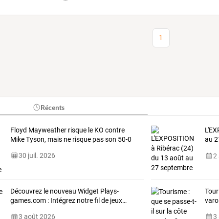
1
Récents
Floyd Mayweather risque le KO contre
L'E
Mike Tyson, mais ne risque pas son 50-0
au
2
des
30 juil. 2026
2
Découvrez
le
nouveau
Widget
Plays-
Tour
games.com
:
Intégrez
notre
fil
de
jeux
…
varo
3 août 2026
3