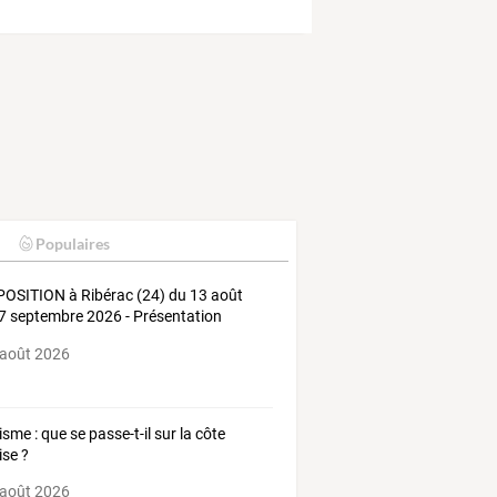
Populaires
XPOSITION
à
Ribérac
(24)
du
13
août
7
septembre
2026
-
Présentation
…
 août 2026
isme : que se passe-t-il sur la côte
ise ?
 août 2026