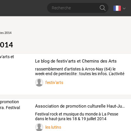
tes 2014
2014
Le blog de festiv'arts et Chemins des Arts
rassemblement
d'artistes
à
Arros-Nay
(64)
le
week-end
de
pentecôte
:
toutes
les
infos.
L'activité
de
…
festiv'arts
Association de promotion culturelle Haut-Jura. Festival cKileslutins
Festival rock et musique du monde à La Pesse
dans le haut-jura les 18 & 19 juillet 2014
les lutins