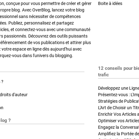
on, conçue pour vous permettre de créer et gérer
Boite à idées
propre blog. Avec OverBlog, lancez votre blog
fessionnel sans nécessiter de compétences
es. Publiez, personnalisez et partagez
ticles, et connectez-vous avec une communauté
rs passionnés. Découvrez des outils puissants
référencement de vos publications et attirer plus
z votre espace en ligne dès aujourd'hui avec
quez-vous dans l'univers du blogging.
12 conseils pour bi
trafic
 ?
Développez une Ligne 
roits d'auteur
Présentez-vous : L'Im
on
L'Art de Choisir un Ti
Blog ?
Optimiser vos Article
Engagez la Conversati
Amplifiez la Portée de