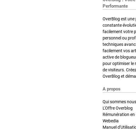
Performante
OverBlog est une 
constante évoluti
facilement votre 
personnel ou pro
techniques avancé
facilement vos ar
active de blogueu
pour optimiser le 
de visiteurs. Crée
OverBlog et démar
A propos
Qui sommes nous
L'Offre Overblog
Rémunération en d
Webedia
Manuel d'Utilisati