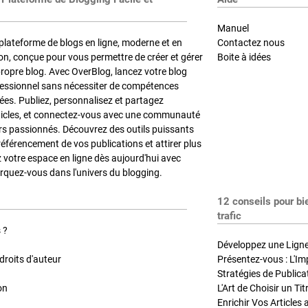
Manuel
plateforme de blogs en ligne, moderne et en
Contactez nous
on, conçue pour vous permettre de créer et gérer
Boite à idées
propre blog. Avec OverBlog, lancez votre blog
fessionnel sans nécessiter de compétences
es. Publiez, personnalisez et partagez
ticles, et connectez-vous avec une communauté
rs passionnés. Découvrez des outils puissants
référencement de vos publications et attirer plus
z votre espace en ligne dès aujourd'hui avec
quez-vous dans l'univers du blogging.
12 conseils pour bi
trafic
 ?
Développez une Ligne 
roits d'auteur
Présentez-vous : L'Im
on
L'Art de Choisir un Ti