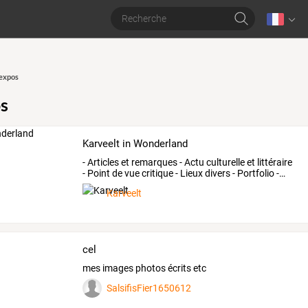
 expos
os
Karveelt in Wonderland
-
Articles
et
remarques
-
Actu
culturelle
et
littéraire
-
Point
de
vue
critique
-
Lieux
divers
-
Portfolio
-
…
Karveelt
cel
mes images photos écrits etc
SalsifisFier1650612