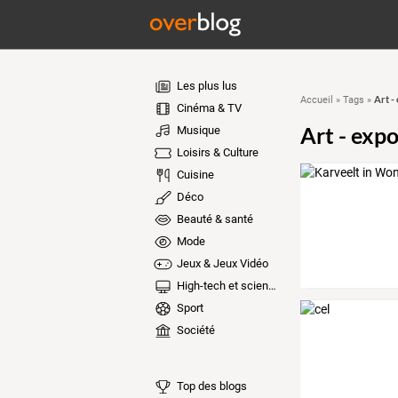
Les plus lus
Art -
Accueil
»
Tags
»
Cinéma & TV
Art - exp
Musique
Loisirs & Culture
Cuisine
Déco
Beauté & santé
Mode
Jeux & Jeux Vidéo
High-tech et sciences
Sport
Société
Top des blogs