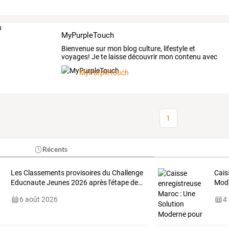
MyPurpleTouch
Bienvenue
sur
mon
blog
culture,
lifestyle
et
voyages!
Je
te
laisse
découvrir
mon
contenu
avec
une
touche
…
MyPurpleTouch
1
Récents
Les
Classements
provisoires
du
Challenge
Cais
Educnaute
Jeunes
2026
après
l'étape
de
…
Mod
6 août 2026
4