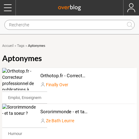
Aptonymes
Accueil
»
Tags
»
Aptonymes
Orthotop.fr - Correcteur professionnel de publications à fort enjeu
Finally Over
Emploi, Enseignement & Etudes
Sororimmonde - et ta soeur ?
Ze Bath Leurre
Humour