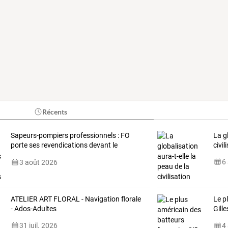
Récents
Sapeurs-pompiers
professionnels
:
FO
La g
porte
ses
revendications
devant
le
civil
ministre
de
…
6
3 août 2026
ATELIER ART FLORAL - Navigation florale
Le p
- Ados-Adultes
Gill
31 juil. 2026
4