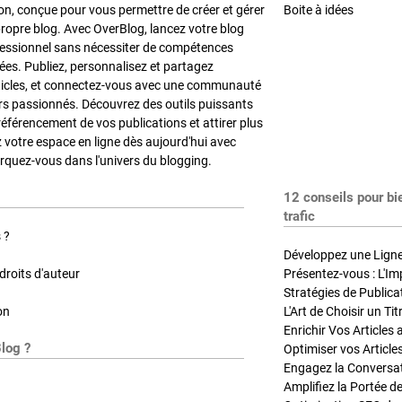
on, conçue pour vous permettre de créer et gérer
Boite à idées
propre blog. Avec OverBlog, lancez votre blog
fessionnel sans nécessiter de compétences
es. Publiez, personnalisez et partagez
ticles, et connectez-vous avec une communauté
rs passionnés. Découvrez des outils puissants
référencement de vos publications et attirer plus
z votre espace en ligne dès aujourd'hui avec
quez-vous dans l'univers du blogging.
12 conseils pour bi
trafic
 ?
Développez une Ligne 
roits d'auteur
Présentez-vous : L'Im
on
L'Art de Choisir un Ti
Blog ?
Optimiser vos Article
Engagez la Conversati
Amplifiez la Portée de