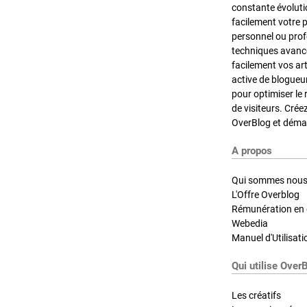
constante évoluti
facilement votre 
personnel ou pro
techniques avancé
facilement vos ar
active de blogueu
pour optimiser le 
de visiteurs. Crée
OverBlog et démar
A propos
Qui sommes nous
L'Offre Overblog
Rémunération en d
Webedia
Manuel d'Utilisati
Qui utilise Over
Les créatifs