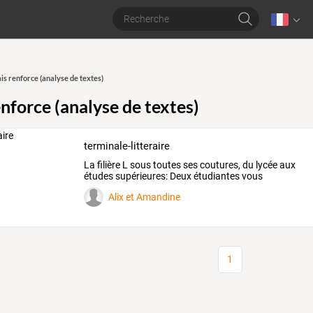
is renforce (analyse de textes)
nforce (analyse de textes)
terminale-litteraire
La
filière
L
sous
toutes
ses
coutures,
du
lycée
aux
études
supérieures:
Deux
étudiantes
vous
proposent
…
Alix et Amandine
1