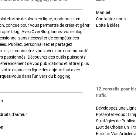
Manuel
plateforme de blogs en ligne, moderne et en
Contactez nous
on, conçue pour vous permettre de créer et gérer
Boite à idées
propre blog. Avec OverBlog, lancez votre blog
fessionnel sans nécessiter de compétences
es. Publiez, personnalisez et partagez
ticles, et connectez-vous avec une communauté
rs passionnés. Découvrez des outils puissants
référencement de vos publications et attirer plus
z votre espace en ligne dès aujourd'hui avec
quez-vous dans l'univers du blogging.
12 conseils pour bi
trafic
 ?
Développez une Ligne 
roits d'auteur
Présentez-vous : L'Im
on
L'Art de Choisir un Ti