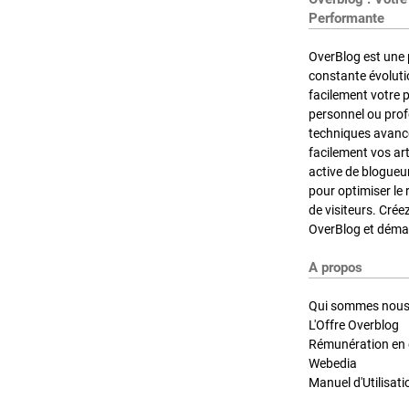
Performante
OverBlog est une 
constante évoluti
facilement votre 
personnel ou pro
techniques avancé
facilement vos ar
active de blogueu
pour optimiser le 
de visiteurs. Crée
OverBlog et démar
A propos
Qui sommes nous
L'Offre Overblog
Rémunération en d
Webedia
Manuel d'Utilisati