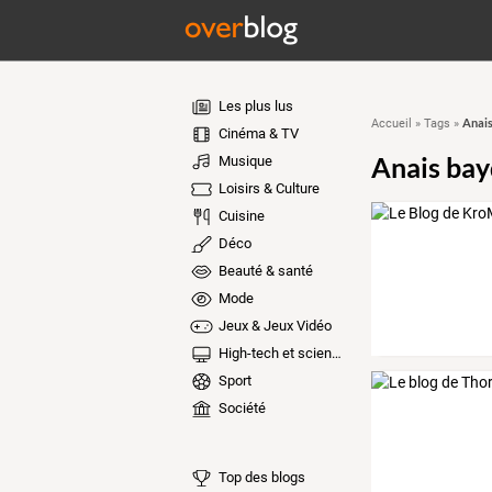
Les plus lus
Anai
Accueil
»
Tags
»
Cinéma & TV
Anais ba
Musique
Loisirs & Culture
Cuisine
Déco
Beauté & santé
Mode
Jeux & Jeux Vidéo
High-tech et sciences
Sport
Société
Top des blogs