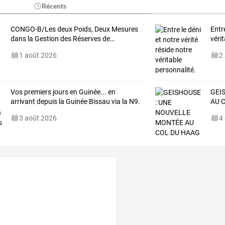
Récents
CONGO-B/Les
deux
Poids,
Deux
Mesures
Entre
dans
la
Gestion
des
Réserves
de
…
véri
1 août 2026
2
Vos premiers jours en Guinée... en
GEI
arrivant depuis la Guinée Bissau via la N9.
AU
C
3 août 2026
4