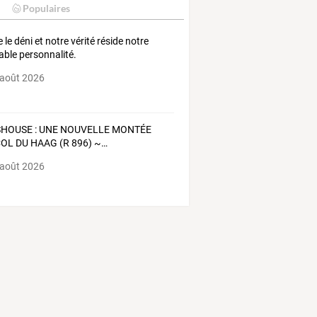
Populaires
 le déni et notre vérité réside notre
table personnalité.
 août 2026
SHOUSE
:
UNE
NOUVELLE
MONTÉE
OL
DU
HAAG
(R
896)
~
…
 août 2026