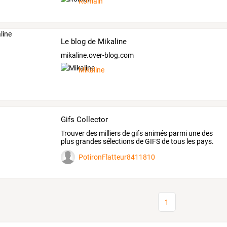
Romain
Le blog de Mikaline
mikaline.over-blog.com
Mikaline
Gifs Collector
Trouver
des
milliers
de
gifs
animés
parmi
une
des
plus
grandes
sélections
de
GIFS
de
tous
les
pays.
…
PotironFlatteur8411810
1