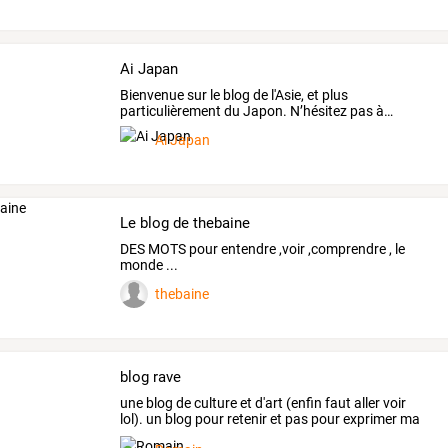
Ai Japan
Bienvenue
sur
le
blog
de
l'Asie,
et
plus
particulièrement
du
Japon.
N’hésitez
pas
à
…
Ai Japan
Le blog de thebaine
DES MOTS pour entendre ,voir ,comprendre , le
monde ...
thebaine
blog rave
une
blog
de
culture
et
d'art
(enfin
faut
aller
voir
lol).
un
blog
pour
retenir
et
pas
pour
exprimer
ma
vie
si
…