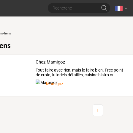
s-liens
ens
Chez Mamigoz
Tout
faire
avec
rien,
mais
le
faire
bien.
Free
point
de
croix,
tutoriels
détaillés,
cuisine
bistro
ou
exotique,
…
Mamigoz
1