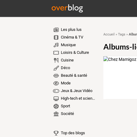
Les plus lus
Album
Accueil
»
Tags
»
Cinéma & TV
Albums-li
Musique
Loisirs & Culture
Cuisine
Déco
Beauté & santé
Mode
Jeux & Jeux Vidéo
High-tech et sciences
Sport
Société
Top des blogs