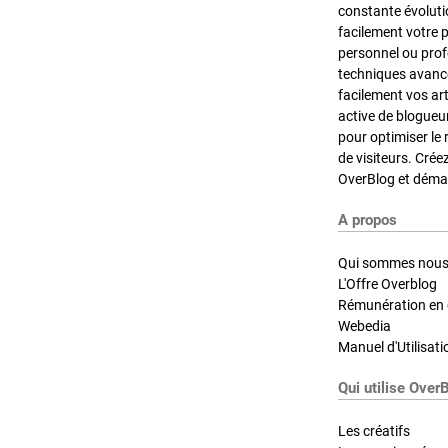
constante évoluti
facilement votre 
personnel ou pro
techniques avancé
facilement vos ar
active de blogueu
pour optimiser le 
de visiteurs. Crée
OverBlog et démar
A propos
Qui sommes nous
L'Offre Overblog
Rémunération en d
Webedia
Manuel d'Utilisati
Qui utilise Over
Les créatifs