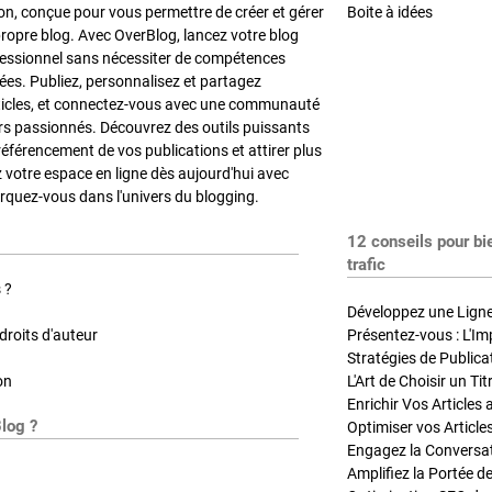
on, conçue pour vous permettre de créer et gérer
Boite à idées
propre blog. Avec OverBlog, lancez votre blog
fessionnel sans nécessiter de compétences
es. Publiez, personnalisez et partagez
ticles, et connectez-vous avec une communauté
rs passionnés. Découvrez des outils puissants
référencement de vos publications et attirer plus
z votre espace en ligne dès aujourd'hui avec
quez-vous dans l'univers du blogging.
12 conseils pour bi
trafic
 ?
Développez une Ligne 
roits d'auteur
Présentez-vous : L'Im
on
L'Art de Choisir un Ti
Blog ?
Optimiser vos Article
Engagez la Conversati
Amplifiez la Portée de