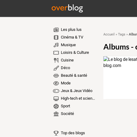
Les plus lus
Album
Accueil
»
Tags
»
Cinéma & TV
Albums - 
Musique
Loisirs & Culture
Cuisine
Déco
Beauté & santé
Mode
Jeux & Jeux Vidéo
High-tech et sciences
Sport
Société
Top des blogs