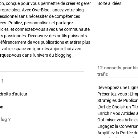
on, conçue pour vous permettre de créer et gérer
Boite à idées
propre blog. Avec OverBlog, lancez votre blog
fessionnel sans nécessiter de compétences
es. Publiez, personnalisez et partagez
ticles, et connectez-vous avec une communauté
rs passionnés. Découvrez des outils puissants
référencement de vos publications et attirer plus
z votre espace en ligne dès aujourd'hui avec
quez-vous dans l'univers du blogging.
12 conseils pour bi
trafic
 ?
Développez une Ligne 
roits d'auteur
Présentez-vous : L'Im
on
L'Art de Choisir un Ti
Blog ?
Optimiser vos Article
Engagez la Conversati
Amplifiez la Portée de