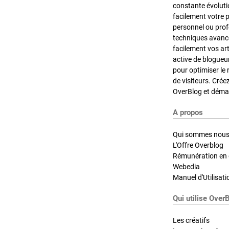
constante évoluti
facilement votre 
personnel ou pro
techniques avancé
facilement vos ar
active de blogueu
pour optimiser le 
de visiteurs. Crée
OverBlog et démar
A propos
Qui sommes nous
L'Offre Overblog
Rémunération en d
Webedia
Manuel d'Utilisati
Qui utilise Over
Les créatifs