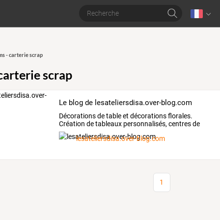
s - carterie scrap
carterie scrap
Le blog de lesateliersdisa.over-blog.com
Décorations
de
table
et
décorations
florales.
Création
de
tableaux
personnalisés,
centres
de
table
et
…
lesateliersdisa.over-blog.com
1