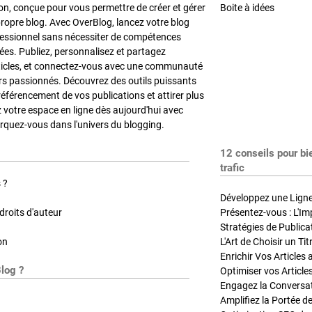
on, conçue pour vous permettre de créer et gérer
Boite à idées
propre blog. Avec OverBlog, lancez votre blog
fessionnel sans nécessiter de compétences
es. Publiez, personnalisez et partagez
ticles, et connectez-vous avec une communauté
rs passionnés. Découvrez des outils puissants
référencement de vos publications et attirer plus
z votre espace en ligne dès aujourd'hui avec
quez-vous dans l'univers du blogging.
12 conseils pour bi
trafic
 ?
Développez une Ligne 
roits d'auteur
Présentez-vous : L'Im
on
L'Art de Choisir un Ti
Blog ?
Optimiser vos Article
Engagez la Conversati
Amplifiez la Portée de