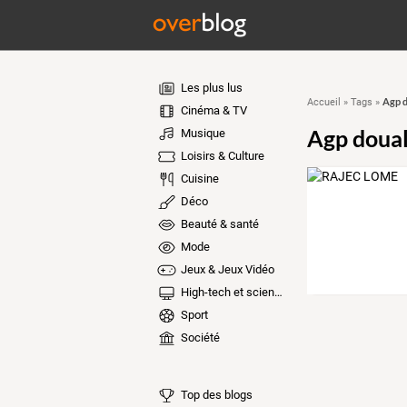
Les plus lus
Agp d
Accueil
»
Tags
»
Cinéma & TV
Agp doua
Musique
Loisirs & Culture
Cuisine
Déco
Beauté & santé
Mode
Jeux & Jeux Vidéo
High-tech et sciences
Sport
Société
Top des blogs