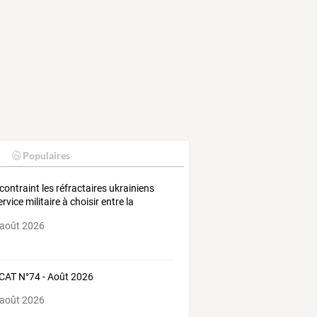
Populaires
contraint
les
réfractaires
ukrainiens
ervice
militaire
à
choisir
entre
la
reté
…
 août 2026
AT N°74 - Août 2026
 août 2026