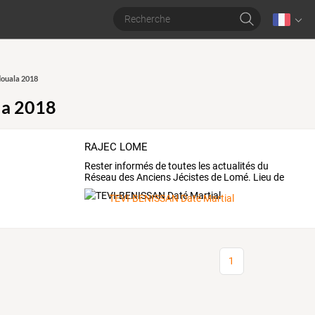
ouala 2018
la 2018
RAJEC LOME
Rester
informés
de
toutes
les
actualités
du
Réseau
des
Anciens
Jécistes
de
Lomé.
Lieu
de
partage
…
TEVI-BENISSAN Daté Martial
1