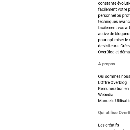
constante évoluti
facilement votre 
personnel ou pro
techniques avancé
facilement vos ar
active de blogueu
pour optimiser le 
de visiteurs. Crée
OverBlog et démar
A propos
Qui sommes nous
L'Offre Overblog
Rémunération en d
Webedia
Manuel d'Utilisati
Qui utilise Over
Les créatifs