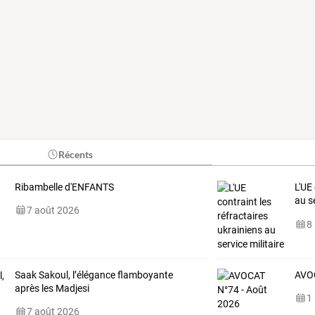
Récents
Ribambelle d'ENFANTS
L'UE
au
s
7 août 2026
pauv
8
Saak Sakoul, l’élégance flamboyante
AVOC
après les Madjesi
1
7 août 2026