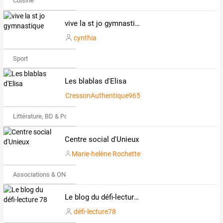
Cuisine
vive la st jo gymnastique
cynthia
Sport
Les blablas d'Elisa
CressonAuthentique965941
Littérature, BD & Poésie
Centre social d'Unieux
Marie-helène Rochette
Associations & ONG
Le blog du défi-lecture 78
défi-lecture78