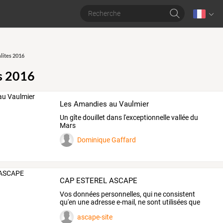
lites 2016
s 2016
Les Amandies au Vaulmier
Un gîte douillet dans l'exceptionnelle vallée du
Mars
Dominique Gaffard
CAP ESTEREL ASCAPE
Vos
données
personnelles,
qui
ne
consistent
qu'en
une
adresse
e-mail,
ne
sont
utilisées
que
pour
vous
…
ascape-site