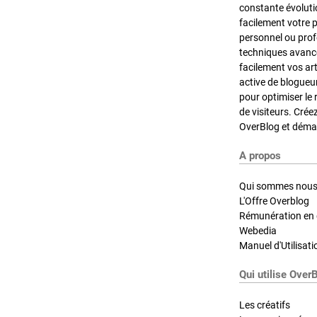
constante évoluti
facilement votre 
personnel ou pro
techniques avancé
facilement vos ar
active de blogueu
pour optimiser le 
de visiteurs. Crée
OverBlog et démar
A propos
Qui sommes nous
L'Offre Overblog
Rémunération en d
Webedia
Manuel d'Utilisati
Qui utilise Over
Les créatifs