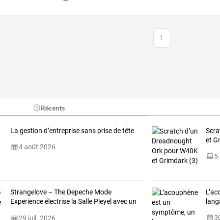
1
Récents
La gestion d’entreprise sans prise de tête
Scra
et G
4 août 2026
5
Strangelove
–
The
Depeche
Mode
L’ac
Experience
électrise
la
Salle
Pleyel
avec
un
lang
show
fidèle
…
30
29 juil. 2026