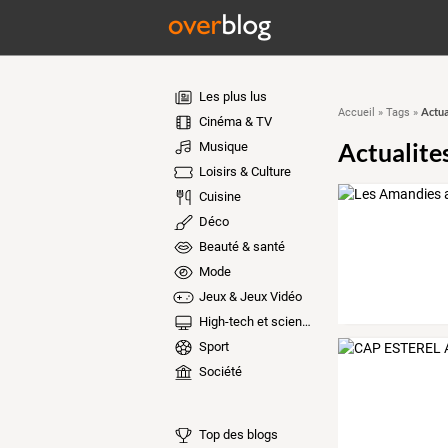
Les plus lus
Actua
Accueil
»
Tags
»
Cinéma & TV
Actualite
Musique
Loisirs & Culture
Cuisine
Déco
Beauté & santé
Mode
Jeux & Jeux Vidéo
High-tech et sciences
Sport
Société
Top des blogs