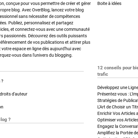
on, conçue pour vous permettre de créer et gérer
Boite à idées
propre blog. Avec OverBlog, lancez votre blog
fessionnel sans nécessiter de compétences
es. Publiez, personnalisez et partagez
ticles, et connectez-vous avec une communauté
rs passionnés. Découvrez des outils puissants
référencement de vos publications et attirer plus
z votre espace en ligne dès aujourd'hui avec
quez-vous dans l'univers du blogging.
12 conseils pour bi
trafic
 ?
Développez une Ligne 
roits d'auteur
Présentez-vous : L'Im
on
L'Art de Choisir un Ti
Blog ?
Optimiser vos Article
Engagez la Conversati
Amplifiez la Portée de